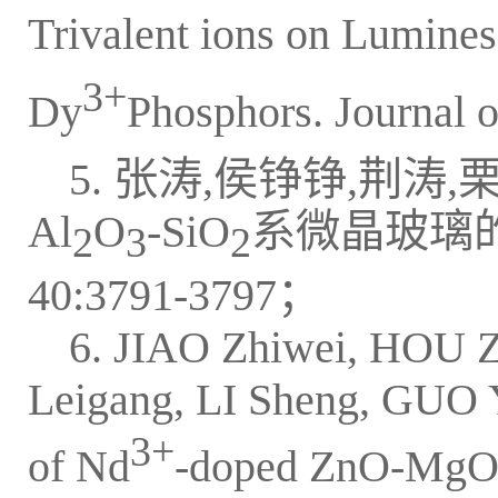
Trivalent ions on Lumines
3+
Dy
Phosphors. Journal 
5. 张涛,侯铮铮,荆涛,
Al
O
-SiO
系微晶玻璃的
2
3
2
40:3791-3797；
6. JIAO Zhiwei, HOU 
Leigang, LI Sheng, GUO Y
3+
of Nd
-doped ZnO-MgO