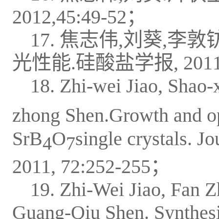
2012,45:49-52；
17. 焦志伟,刘葵,
光性能.硅酸盐学报, 2011, 
18. Zhi-wei Jiao, Shao-
zhong Shen.Growth and opt
SrB
O
single crystals. J
4
7
2011, 72:252-255；
19. Zhi-Wei Jiao, Fan 
Guang-Qiu Shen. Synthesis