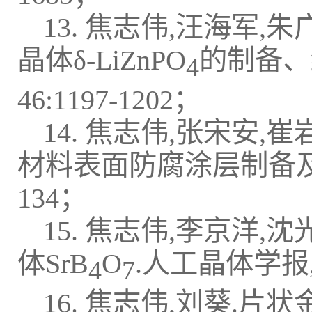
13. 焦志伟,汪海军,
晶体δ-LiZnPO
的制备、结
4
46:1197-1202；
14. 焦志伟,张宋安,崔
材料表面防腐涂层制备及其性能
134；
15. 焦志伟,李京洋
体SrB
O
.人工晶体学报, 20
4
7
16. 焦志伟,刘葵.