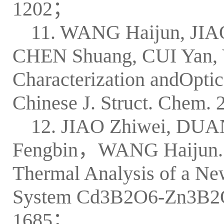
1202；
11. WANG Haijun, JIA
CHEN Shuang, CUI Yan, Y
Characterization andOptic
Chinese J. Struct. Chem.
12. JIAO Zhiwei, DU
Fengbin，WANG Haijun.Syn
Thermal Analysis of a Ne
System Cd3B2O6-Zn3B2O6.
1685；