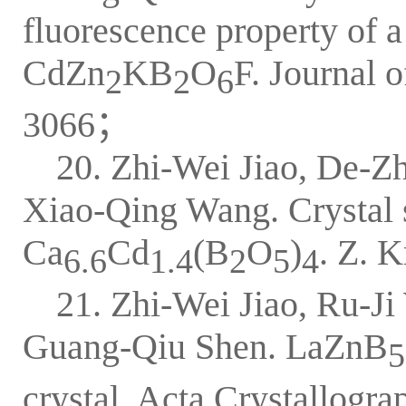
fluorescence property of 
CdZn
KB
O
F. Journal 
2
2
6
3066；
20. Zhi-Wei Jiao, De-Z
Xiao-Qing Wang. Crystal 
Ca
Cd
(B
O
)
. Z. 
6.6
1.4
2
5
4
21. Zhi-Wei Jiao, Ru-
Guang-Qiu Shen. LaZnB
5
crystal. Acta Crystallogr