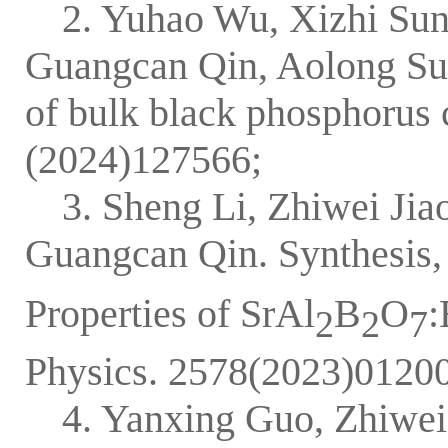
2. Yuhao Wu, Xizhi Sun
Guangcan Qin, Aolong Sun.
of bulk black phosphorus 
(2024)127566;
3. Sheng Li, Zhiwei Ji
Guangcan Qin. Synthesis,
Properties of SrAl
B
O
:
2
2
7
Physics. 2578(2023)0120
4. Yanxing Guo, Zhiwei 