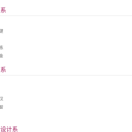
料系
健
栋
金
电系
汉
智
业设计系