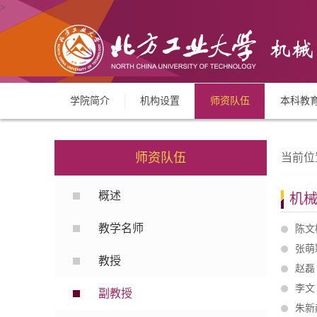
>
学院简介
机构设置
师资队伍
本科教
师资队伍
当前位
概述
机
教学名师
陈文
张萌
教授
赵磊
李文
副教授
朱新