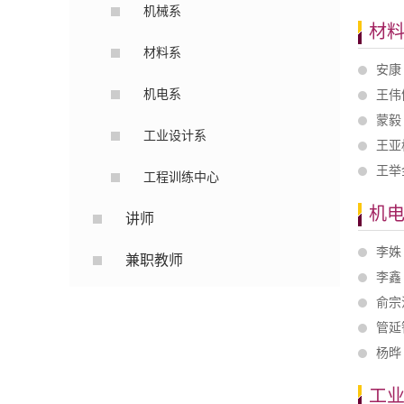
机械系
材
材料系
安康
机电系
王伟
蒙毅
工业设计系
王亚
王举
工程训练中心
机
讲师
李姝
兼职教师
李鑫
俞宗
管延
杨晔
工