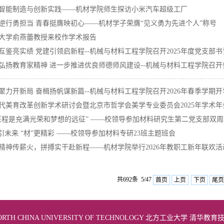
智能制造与创新实践——机材学院师生探访小米汽车超级工厂
逆行勇担当 青春挺膺映初心——机材学子荣膺“见义勇为先进个人”称号
大学俞燕蕾教授来校作学术报告
互鉴亮实绩 党建引领启新程--机械与材料工程学院召开2025年度党支部
弘扬教育家精神 进一步推进优良师德师风建设--机械与材料工程学院召
聚力开新局 奋楫扬帆谋新篇--机械与材料工程学院召开2026年春季学期
代美育改革创新学术研讨会暨北京市哲学会美学专业委员会2025年学术
征程是充满光荣和梦想的远征” ——校领导参加材料研究生第二党支部双
”引未来 “材”更精彩 ——校领导参加材料专研23班主题班会
精神传薪火，拼搏实干赴新程——机材学院举行2026年教职工新年联欢活
共692条 5/47
首页
上页
下页
尾页
© NORTH CHINA UNIVERSITY OF TECHNOLOGY 北方工业大学 清华