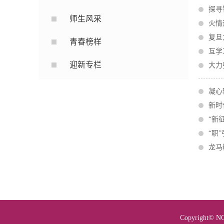
探寻
师生风采
火情
复旦
青春榜样
互学
迎新专栏
大力
凝心
新时
“新
“职
龙马
Copyright